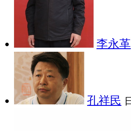
李永革
孔祥民
日