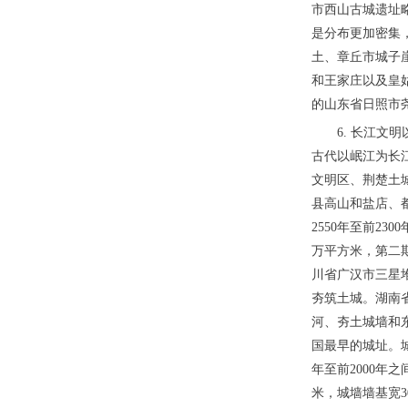
市西山古城遗址略
是分布更加密集
土、章丘市城子
和王家庄以及皇
的山东省日照市尧
6. 长江
古代以岷江为长
文明区、荆楚土
县高山和盐店、
2550年至前2
万平方米，第二期
川省广汉市三星
夯筑土城。湖南省
河、夯土城墙和东
国最早的城址。城
年至前2000年
米，城墙墙基宽3