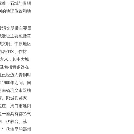
标准，石城与青铜
利的地理位置和地
黄渭文明带主要属
城遗址主要包括黄
城文明。中原地区
的居住区、作坊
平方米，其中大城
以及包括青铜器在
且已经迈入青铜时
1900年之间。同
河南省巩义市双槐
店、郾城县郝家
孟庄、周口市淮阳
是一座具有都邑气
寨、伏羲台、苏
。年代较早的郑州