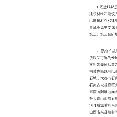
1.既然城
建筑材料和建筑
邑建筑材料和建
青藏高原主要属
第二、第三台阶
2. 原始
所以又可称为长
文明带先民从事
明带先民既可以
石城，大都有石
石峁古城规模巨
东南向阳坡地面
等大青山南麓石
河县后城嘴和马
山西省兴县碧村