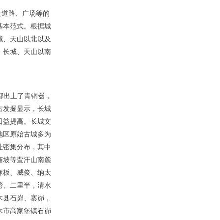
及道路、广场等的
基本范式。根据城
城、天山以北以及
；长城、天山以南
都出土了青铜器，
古发掘显示，长城
日益提高。长城文
地区原始古城多为
址密集分布，其中
庙坡等蛮汗山南麓
麻板、威俊、纳太
湾、二里半，清水
木县石峁、寨峁，
木市高家堡镇石峁