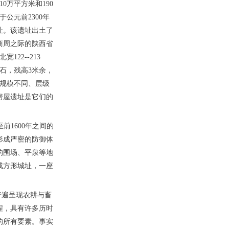
万平方米和190
公元前2300年
址。该遗址出土了
商周之际的陕西省
22--213
石，残高3米余，
多规模不同、层级
房屋遗址是它们的
前1600年之间的
形成严密的防御体
的围场、平泉等地
成方形城址，一座
普遍呈现农耕与畜
程，具有许多历时
的所有要素。事实