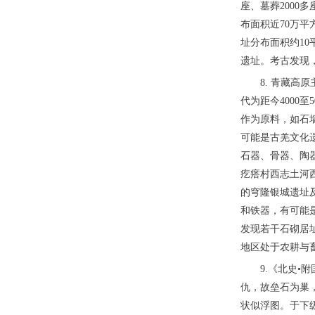
座、墓葬2000
布面积近70万
址分布面积约1
遗址。考古发现
8. 青藏高
代为距今4000
作为原料，如石
可能是古羌文化遗
石器、骨器、陶
疙瘩村西志土河
的穹隆银城遗址
和铁器，有可能
发现若干石砌居
地区处于农耕与
9.《北史
仇，故垒石为巢
状似浮图。于下