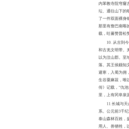
内苯教寺院穹窿
坛、通往山下的
了一件双面裸身
那里有詹巴南喀的
载，吐蕃赞普松
10. 从
和古羌文明带。
以为汶山郡。至
落。其王侯颇知
避寒，入蜀为佣
生谷粟麻菽，唯
传》记载，“仇
里，上有冈阜泉
11.长城
系。公元前3千纪
泰山森林百姓，
用人、兽牺牲，