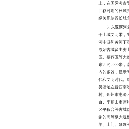
上，在国际考古
并存时期的长城
缘关系使得长城
5. 东亚
于土城文明带，
河中游和黄河下
原始古城多由夯
区、墓葬区等大
东西约2000米
内的铜器，显示
代和文明时代。碳
类遗址在晋西南
树、郑州市惠济
台、平顶山市蒲
区平粮台等古城
象的高等级大规
羊、土门、妯娌