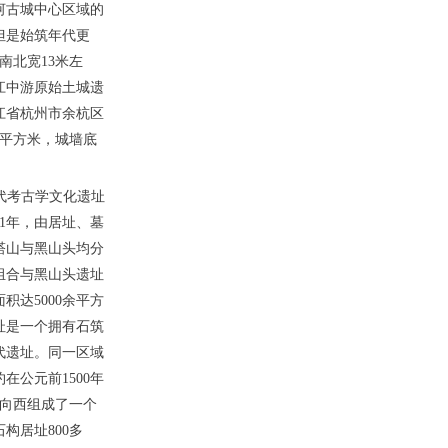
河古城中心区域的
但是始筑年代更
南北宽13米左
江中游原始土城遗
江省杭州市余杭区
0万平方米，城墙底
代考古学文化遗址
31年，由居址、墓
塔山与黑山头均分
组合与黑山头遗址
达5000余平方
址是一个拥有石筑
代遗址。同一区域
公元前1500年
东向西组成了一个
构居址800多