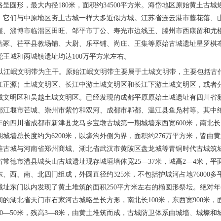
呈圆形，最大内径180米，面积约34500平方米。海岱地区原始黄土古
，它们与中原地区夯土古城一样大多近似方城。江苏省连云港市藤花落、
崖、淄博市临淄区田旺、邹平市丁公、寿光市边线王、滕州市西康留和尤
姑冢、茌平县教场铺、大尉、乐平铺、尚庄、王集等原始古城遗址星罗棋
王城和两城镇遗址均达100万平方米左右。
文明以江岷文明带为主干。原始江岷文明带主要属于土城文明带，主要包括古
江正源）土城文明区、长江中游土城文明区和长江下游土城文明区，或者
城文明区和吴越土城文明区。已经发现的成都平原原始土城遗址有四川省
都江堰市芒城、崇州市紫竹和双河、成都市郫都、温江县鱼凫村等。其中
300年的四川省成都市新津县龙马乡宝墩古城第一期城墙东西宽600米，南北长1
城墙总长度约为6200米，以壕沟外侧为界，面积约276万平方米，皆由
堆古城与河南省郑州商城、湖北省武汉市黄陂区盘龙城等青铜时代古城筑
常德市澧县城头山古城遗址现存城垣墙体宽25—37米，城高2—4米，平
、西、南、北四门组成，外圆直径约325米，不包括护城河占地76000
址东门以内发现了黄土堆筑的面积250平方米左右的椭圆形祭坛。绝对年代
之间的湖北省天门市石家河古城略呈长方形，南北长100米，东西宽900米，面
0—50米，残高3—8米，由黄土堆筑而成，古城防卫体系由城墙、城壕和