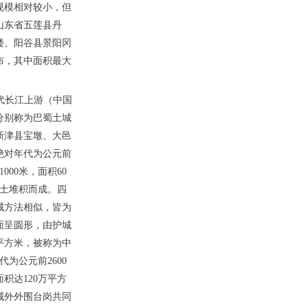
城规模相对较小，但
山东省五莲县丹
楼、阳谷县景阳冈
布，其中面积最大
代长江上游（中国
分别称为巴蜀土城
新津县宝墩、大邑
绝对年代为公元前
000米，面积60
黄土堆积而成。四
城方法相似，皆为
面呈圆形，由护城
多平方米，被称为中
为公元前2600
积达120万平方
城外外围台岗共同