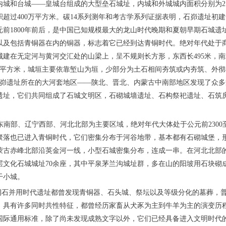
城和台城——皇城台组成的大型垒石城址，内城和外城城内面积分别为210
超过400万平方米。碳14系列测年和考古学系列证据表明，石峁遗址初建于
元前1800年前后，是中国已知规模最大的龙山时代晚期和夏朝早期石城遗
以及包括青铜器在内的铜器，标志着它已经到达青铜时代。绝对年代处于
建在无定河与黄河交汇处的山梁上，呈不规则长方形，东西长495米，南北宽1
00平方米，城垣主要依靠堑山为垣，少部分为土石相间夯筑或内夯筑、外彻
石峁遗址所在的大河套地区——陕北、晋北、内蒙古中南部地区发现了众
遗址，它们共同组成了石城文明区，石砌城墙遗址、石构祭祀遗址、石筑
古东南部、辽宁西部、河北北部为主要区域，绝对年代大体处于公元前2300至
聚落也已进入青铜时代，它们密集分布于河谷地带，基本都有石砌城堡，
蒙古赤峰北部沿英金河一线，小型石城密集分布，连成一串。在河北北部
层文化石城城址70余座，其中平泉茅兰沟城址群，多在山的阳坡用石块砌
干小城。
带铜石并用时代遗址都曾发现青铜器、石头城、祭坛以及等级分化的墓葬，
，具有许多同时共性特征，都曾经历家畜从犬豕为主到牛羊为主的演变历
国际通用标准，除了尚未发现成熟文字以外，它们已经具备进入文明时代