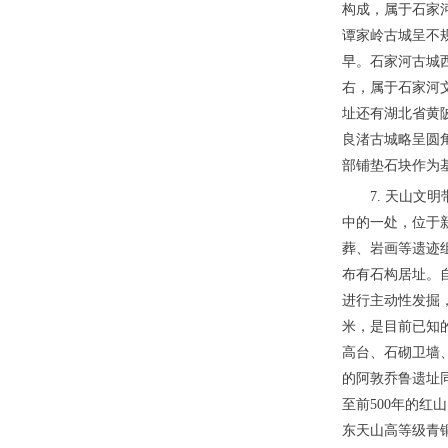
构成，属于石家
谭家岭古城呈不
早。石家河古城
右，属于石家河
址还有湖北省黄
良渚古城略呈圆角长
部铺垫石块作为基
7. 天山
中的一处，位于新
葬、岩画等遗迹
布有石构居址。
进行主动性发掘
米，是目前已知
高台、石砌卫墙
的阿敦乔鲁遗址
至前500年的
东天山高等级青