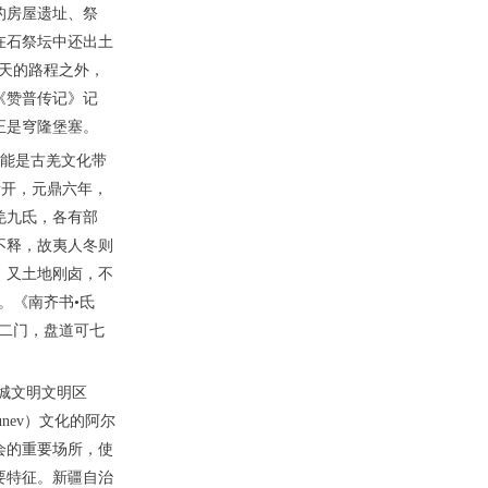
的房屋遗址、祭
在石祭坛中还出土
天的路程之外，
书《赞普传记》记
正是穹隆堡塞。
可能是古羌文化带
所开，元鼎六年，
羌九氐，各有部
不释，故夷人冬则
。又土地刚卤，不
。《南齐书•氐
二门，盘道可七
城文明文明区
nev）文化的阿尔
会的重要场所，使
要特征。新疆自治