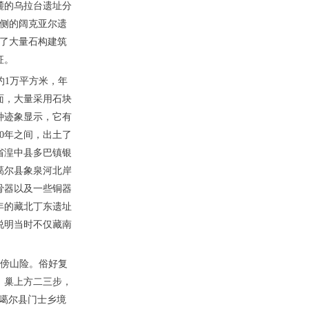
南麓的乌拉台遗址分
东侧的阔克亚尔遗
现了大量石构建筑
征。
约1万平方米，年
方面，大量采用石块
种迹象显示，它有
50年之间，出土了
省湟中县多巴镇银
噶尔县象泉河北岸
骨器以及一些铜器
年的藏北丁东遗址
说明当时不仅藏南
，傍山险。俗好复
，巢上方二三步，
噶尔县门士乡境