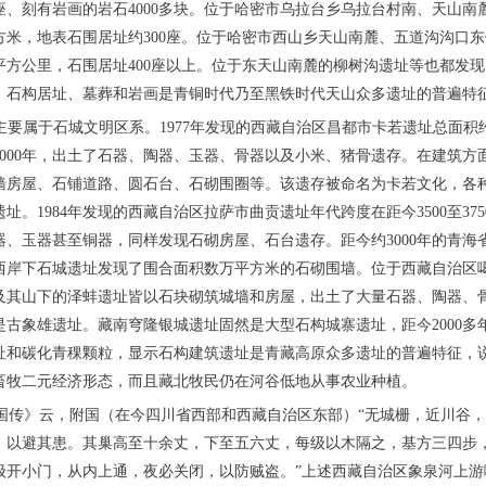
多座、刻有岩画的岩石4000多块。位于哈密市乌拉台乡乌拉台村南、天山
平方米，地表石围居址约300座。位于哈密市西山乡天山南麓、五道沟沟口
0平方公里，石围居址400座以上。位于东天山南麓的柳树沟遗址等也都发
，石构居址、墓葬和岩画是青铜时代乃至黑铁时代天山众多遗址的普遍特
原主要属于石城文明区系。1977年发现的西藏自治区昌都市卡若遗址总面积
至5000年，出土了石器、陶器、玉器、骨器以及小米、猪骨遗存。在建筑
墙房屋、石铺道路、圆石台、石砌围圈等。该遗存被命名为卡若文化，各
址。1984年发现的西藏自治区拉萨市曲贡遗址年代跨度在距今3500至37
器、玉器甚至铜器，同样发现石砌房屋、石台遗存。距今约3000年的青海
西岸下石城遗址发现了围合面积数万平方米的石砌围墙。位于西藏自治区
及其山下的泽蚌遗址皆以石块砌筑城墙和房屋，出土了大量石器、陶器、
是古象雄遗址。藏南穹隆银城遗址固然是大型石构城寨遗址，距今2000多
址和碳化青稞颗粒，显示石构建筑遗址是青藏高原众多遗址的普遍特征，
畜牧二元经济形态，而且藏北牧民仍在河谷低地从事农业种植。
•附国传》云，附国（在今四川省西部和西藏自治区东部）“无城栅，近川谷
，以避其患。其巢高至十余丈，下至五六丈，每级以木隔之，基方三四步
级开小门，从内上通，夜必关闭，以防贼盗。”上述西藏自治区象泉河上游