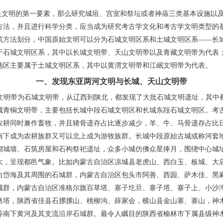
邦是文明的第一要素，那么研究城垣、宫室和祭坛或者神庙三类基本设施以
方法，并且进行科学分类，应当成为研究考古学文化和考古学文明类型的
筑方法划分，中国原始文明可以分为石城文明区系和土城文明区系——长
于石城文明区系，其中以长城文明带、天山文明带以及青藏文明带为代表
地区主要属于土城文明区系，其中以黄渭文明带和江岷文明带为代表。
一、发现东亚两河文明与长城、天山文明带
长城文明带为石城文明带，从辽西到陕北，都发现了大批石城文明遗址，其中
城青铜文明带，主要包括长城中段石城文明区和长城东段石城文明区。考
农耕同时兼作畜牧，并且猪骨遗存占比逐步减少，羊、牛、马骨遗存占比
南下成为农耕族群又可以北上成为游牧族群。长城中段原始古城或称河套
砌城墙、石筑房屋和石构祭祀遗址，众多小城仿佛众星捧月，围绕中心城
大，呈现都邑气象。比如内蒙古自治区凉城县老虎山、西白玉、板城、大
向岱海及其周围的石城群，内蒙古自治区包头市阿善、西园、萨木佳、黑
城群，内蒙古自治区准格尔旗百草塔、寨子圪旦、寨子塔、寨子上、小沙
路塔，陕西省佳县石摞摞山、桃柳沟、薛家会，横山县金山寨、寨山，神
等南下黄河及其支流沿岸石城群。最令人瞩目的陕西省榆林市下属县级神