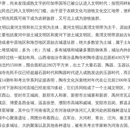
学界，尚未发现成熟文字的印加帝国等已被公认进入文明时代；按照同样
先民也已跨入文明时代门槛。由于居于农耕文化与游牧文化交汇地带，便
文明先民既可南下成为农耕族群，又可北上成为游牧族群。
两河文明以黄河文明和长江文明为主体，黄河文明以黄渭文明带为主干。原始
主要包括黄河中游土城文明区和黄河下游土城文明区。黄渭文明带原始古
游或者中原地区和海岱地区原始古城遗址群，绝大多数皆为土城，属于土
土堆筑城垣，多为（长）方城，多有城墙和城壕多重防御体系，城址内外
都经过统一规划布局。山西省临汾市襄汾县陶寺村陶寺遗址总面积430万
，南北约1500米，围合面积达280万平方米，出土了大量石器、陶器、玉器
陶寺先民不仅已经超越石器时代和陶器时代进入成熟发达的玉器时代，而
14测年和考古学系列证据表明，陶寺文化兴衰绝对年代在公元前2300年至
汾河下游和浍河流域已经发现70多处，它们共同组成了一个土城文明区。
区西山、登封市王城岗、新郑市人和寨、新密市古城寨和新砦、禹州市瓦
城店、博爱县西金城、温县徐堡、濮阳市高城和戚城、安阳市后岗、辉县
群星璀璨，其中位于河南省巩义市河洛镇伊洛河汇入黄河处的双槐树遗址
模中心聚落遗址，周围分布着西山、点军台、大河村、青台、汪沟、秦王
等众多城址、大的聚落以及其他各种遗址，被有关考古学家称为河洛古国