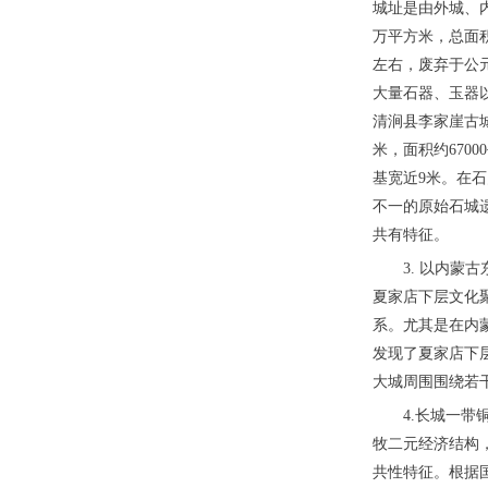
城址是由外城、内
万平方米，总面积
左右，废弃于公
大量石器、玉器
清涧县李家崖古城
米，面积约670
基宽近9米。在
不一的原始石城
共有特征。
3. 以内蒙
夏家店下层文化
系。尤其是在内
发现了夏家店下
大城周围围绕若
4.长城一
牧二元经济结构
共性特征。根据