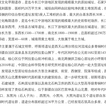
河文化早期遗存，是迄今长江中游地区发现的规模最大的原始城址。石家
规则圆形，面积约20万平方米，城垣由同样由比较纯净的黄土堆筑而成，
西侧的印信台祭祀遗址发现5座人工堆积的台基，最大的台基东西长30米，
文化晚期遗存，是迄今长江中游地区发现的规模最大的史前祭祀场所。长
陂县张西湾、大悟县古城等遗址。长江下游地区最大的原始古城遗址、浙
方形，东西长1500—1700米，南北长1800—1900米，总面积超过29
础，宽度40—60米，城墙用黄土堆筑，大致属于堆土方城。
文明带主要属于石城文明带。呼斯塔遗址是西天山博尔塔拉河流域众多青铜时
疆自治区温泉县东北的阿拉套山脚下，年代区间约在公元前1682至前14
组成。核心区位于阿拉套山前冲积扇上，南北两侧拱卫核心居址的小呼斯
自2016年起，中国社会科学院考古研究所对遗址核心区内的一处大型居址
，发现该大型居址组合由长方形主体建筑、前室、西侧室、院落等组成，面积
的西天山北麓青铜时代面积最大的建筑组合。进一步研究发现，胡斯塔遗
、石建城堡、石构居址群落以及南北石构卫所的西天山大型高等级青铜时
同样发现了类似石构居址。位于新疆自治区巴里坤县天山北麓、绝对年代约在
红山口、东黑沟（石人子沟）、西黑沟、小黑沟、大黑沟遗址五个遗址群自
铜时代遗址群，遗迹分布面积超过36平方公里，已经发现石筑高台多座、石