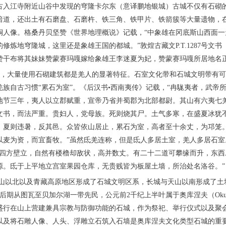
古入江寺附近山谷中发现的穹隆卡尔东（意译鹏地银城）古城不仅有石砌
暗道，还出土有石磨盘、石磨杵、铁三角、铁甲片、铁箭簇等大量遗物，
铜人像。格桑丹贝坚赞《世界地理概说》记载，“中象雄在冈底斯山西面一
修炼地穹隆城，这里还是象雄王国的都城。”敦煌古藏文P.T.1287号文
赞干布将其妹妹赞蒙赛玛嘎嫁给象雄王李迷夏为妃，赞蒙赛玛嘎所居地名
古到今，大量使用石砌建筑都是羌人的显著特征。石室文化带和石城文明带有
羌族自古习惯“累石为室”。《后汉书•西南夷传》记载，“冉駹夷者，武帝
地节三年，夷人以立郡赋重，宣帝乃省并蜀郡为北部都尉。其山有六夷七
文书，而法严重。贵妇人，党母族。死则烧其尸。土气多寒，在盛夏冰犹
，夏则违暑，反其邑。众皆依山居止，累石为室，高者至十余丈，为邛笼
以麦为资，而宜畜牧。”虽然氐羌连称，但是氐人多居土室，羌人多居石室
池四方壁立，自然有楼橹却敌状，高并数丈。有二十二道可攀缘而升，东西
源。氐于上平地立宫室果园仓库，无贵贱皆为板屋土墙，所治处名洛谷。”
与天山以北以及青藏高原地区形成了石城文明区系，长城与天山以南形成了土
后期从图瓦至贝加尔湖一带先民，公元前2千纪上半叶属于奥库涅夫（Oku
盛行在山上营建兼具宗教与防御功能的石城，作为祭祀、举行仪式以及聚
以及将石雕人像、人头、浮雕立石筑入石墙是奥库涅夫文化类型石城的重