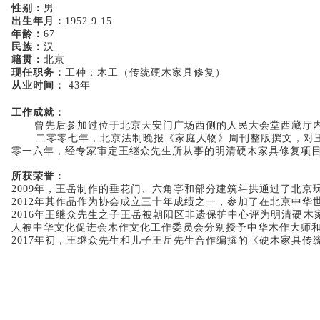
性别：
男
出生年月：
1952.9.15
年龄：
67
民族：
汉
籍贯：
北京
现任职务：
工种：木工（传统硬木家具修复）
从业时间：
43年
工作成就：
曾先后参加过位于北京天安门广场西侧的人民大会堂西藏厅
二零零七年，北京法制晚报《家庭人物》周刊整版撰文，对王
零一六年，经专家审定王继众先生所从事的明清硬木家具修复项
所获荣誉：
2009年，王岳制作的垂花门、六角亭和部分建筑斗拱通过了北
2012年其作品作为协会成立三十年成绩之一，参加了在北京中华
2016年王继众先生之子王岳被朝阳区非遗保护中心评为明清硬
人被中华文化促进会木作文化工作委员会分别授予中华木作大师
2017年初，王继众先生和儿子王岳先生合作编撰的《硬木家具传