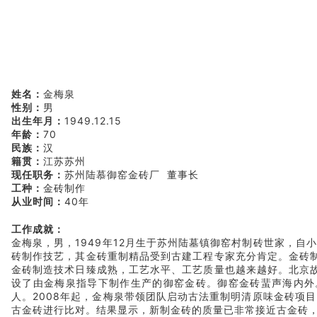
姓名：
金梅泉
性别：
男
出生年月：
1949.12.15
年龄：
70
民族：
汉
籍贯：
江苏苏州
现任职务：
苏州陆慕御窑金砖厂 董事长
工种：
金砖制作
从业时间：
40年
工作成就：
金梅泉，男，1949年12月生于苏州陆墓镇御窑村制砖世家，自
砖制作技艺，其金砖重制精品受到古建工程专家充分肯定。金砖
金砖制造技术日臻成熟，工艺水平、工艺质量也越来越好。北京
设了由金梅泉指导下制作生产的御窑金砖。御窑金砖蜚声海内外
人。2008年起，金梅泉带领团队启动古法重制明清原味金砖项
古金砖进行比对。结果显示，新制金砖的质量已非常接近古金砖