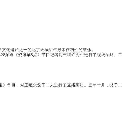
界文化遗产之一的北京天坛祈年殿木作构件的维修。
8
28频道《资讯早
点》节目记者对王继众先生进行了现场采访。二
家宝》节目，对王继众父子二人进行了直播采访。当年十月，父子二