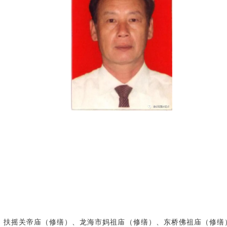
：扶摇关帝庙（修缮）、龙海市妈祖庙（修缮）、东桥佛祖庙（修缮