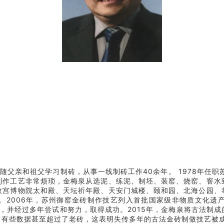
小随父亲和祖父学习制砖，从事一线制砖工作40余年。 1978年任
制作工艺非常烦琐，金梅泉从选泥、练泥、制坯、装窑、烧窑、窨水
故宫博物院太和殿、天坛祈年殿、天安门城楼、颐和园、北海公园、
。2006年，苏州御窑金砖制作技艺列入首批国家级非物质文化遗
目，并经过多年尝试和努力，取得成功。2015年，金梅泉将古法制
，有些数据甚至超过了老砖，这表明失传多年的古法金砖制做技艺被