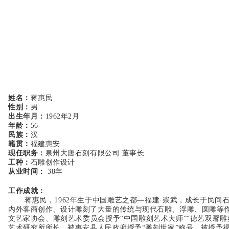
姓名：
蒋惠民
性别：
男
出生年月：
1962年2月
年龄：
56
民族：
汉
籍贯：
福建惠安
现任职务：
泉州大唐石刻有限公司 董事长
工种：
石雕创作设计
从业时间：
38年
工作成就：
蒋惠民，1962年生于中国雕艺之都—福建·崇武，成长于民
内外客商创作、设计雕刻了大量的传统与现代石雕、浮雕、圆雕等作
文艺家协会、雕刻艺术委员会授予“中国雕刻艺术大师”“德艺双馨
艺术研究所所长、被惠安县人民政府授予“雕刻世家”称号、被授予