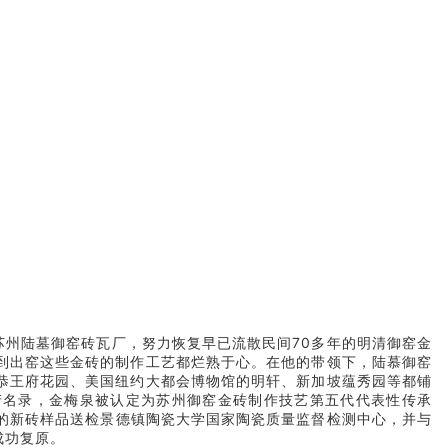
职苏州陆墓御窑砖瓦厂，努力恢复早已流散民间70多年的明清御窑金
到出窑这些金砖的制作工艺都烂熟于心。在他的带领下，陆慕御窑
恭王府花园、美国纽约大都会博物馆的明轩、新加坡蕴秀园等都铺
产名录，金梅泉被认定为苏州御窑金砖制作技艺第五代代表性传承
成的新砖样品送检景德镇陶瓷大学国家陶瓷质量监督检测中心，并与
成功复原。