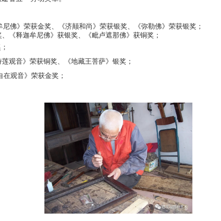
迦牟尼佛》荣获金奖、《济颠和尚》荣获银奖、《弥勒佛》荣获银奖；
金奖、《释迦牟尼佛》获银奖、《毗卢遮那佛》获铜奖；
奖；
《持莲观音》荣获铜奖、《地藏王菩萨》银奖；
自在观音》荣获金奖；